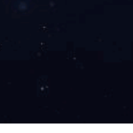
了解更多
探索HGHY的更多支持和服务，了解更多关于九游（中国）一站
式服务官方网站设备的信息。