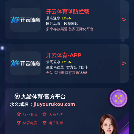
2025-12-05
曾凭借环保属性在包装赛道崭露头角的九游（中国）一站式
服务官方网站，虽当前深陷
“产业内卷”
困境，但其自身的先
天优势仍具备不可替代性，而
“向外探、多融合”
的转型路
径，更让其拥有了破局突围的全新优势。
从自身特质来看，
九游（中国）一站式服务官方网站
的优势
十分突出。相较于传统手工精品盒，它能省去抄纸、分切、
开槽等一系列繁杂工艺，大幅简化生产流程、降低人工与时
间成本；同时成品外表光洁、形态可塑性强，可适配不同品
牌的包装审美与产品防护需求，是传统精品纸盒的优质替代
方案。此外，其还契合当下市场短平快需求，若搭配数码标
签或喷印的公版白盒，可快速响应小批量定制订单，交付效
率与灵活性远超传统包装，理论上具备广阔市场空间。