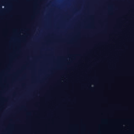
模具生产与服务
模具加工技术是九游（中国）一站式服务官方网站制品质量的可