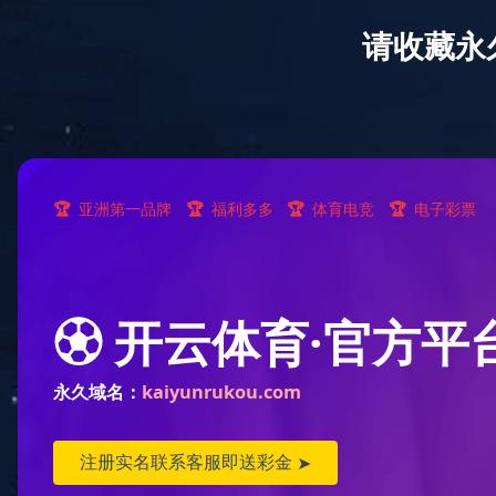
首页
纸塑设备
公司价值
和谐关爱 – 责任高效 – 结果导向 – 工匠精神
一站式服务
客户分布
客户代表
客户代表
九游平台HGHY为世界各地有志于环境保护的朋友提供一流的