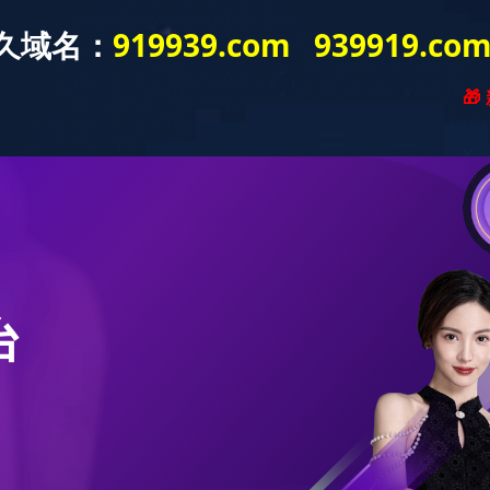
技术支持
关于我们
我们的客户
设备视
产品和服务。