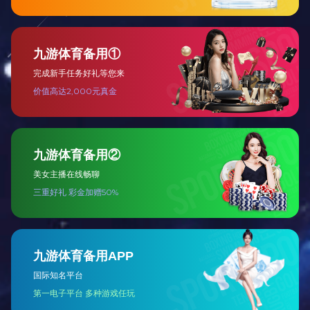
模具生产与服务
精湛的模具加工技术是九游（中国）一站式服务官方网站制品质
量的可靠保证。