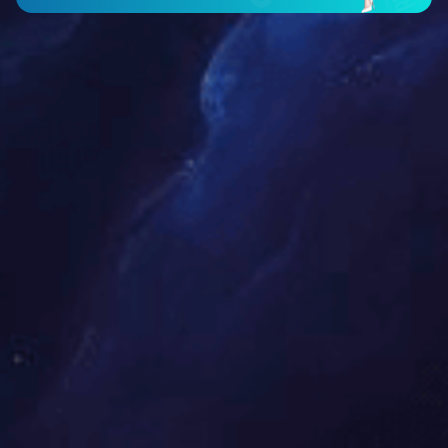
设备操作视频
了解更多关于九游（中国）一站式服务官方网站包装的纸浆成型
工艺。
广州市高新技术开发区科学城科学大道99号科汇金谷
C3栋1103
邮箱: hghy@hghuanyuan.com
电话: 020 – 6232 7808
岳总: 139 2619 9429