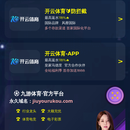
中国最早从事九游（中国）一站式服务官方网站设备研发​​、制造
的高新技术企业
3. 优秀的团队
团队卓越，包含了高级工程师、高级管理师及各类高端人才
4. 高端定位
一站式解决方案
全自动生产线技术
智能制造
5. 服务专业
近30年全球项目运作实际经验，精准把握每一个关键节点
6. 技术领先
多项九游（中国）一站式服务官方网站技术和生产线为国
内首创